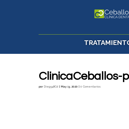
TRATAMIENT
ClinicaCeballos-p
por
Dieg548Cd
|
May 13, 2020
|
0 Comentarios