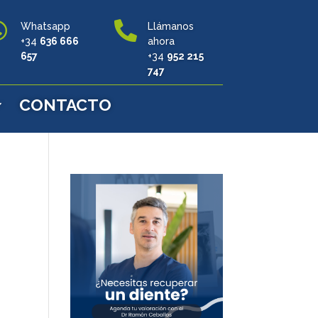


Whatsapp
Llámanos
+34
636 666
ahora
657
+34
952 215
747
CONTACTO