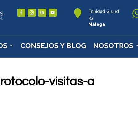

Trinidad Grund
33
Málaga
OS
CONSEJOS Y BLOG
NOSOTROS
rotocolo-visitas-a