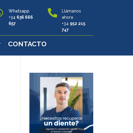


Whatsapp
Llámanos
+34
636 666
ahora
657
+34
952 215
747
CONTACTO