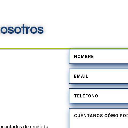
osotros
)
cantados de recibir tu