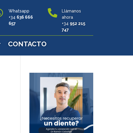


Whatsapp
Llámanos
+34
636 666
ahora
657
+34
952 215
747
CONTACTO