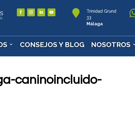

Trinidad Grund
33
Málaga
OS
CONSEJOS Y BLOG
NOSOTROS
a-caninoincluido-