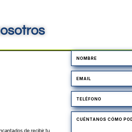
osotros
)
cantados de recibir tu