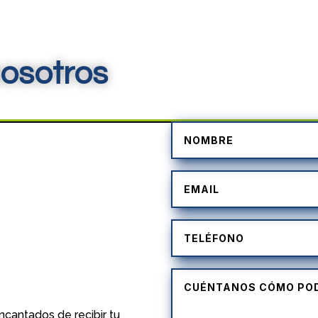
osotros
)
cantados de recibir tu