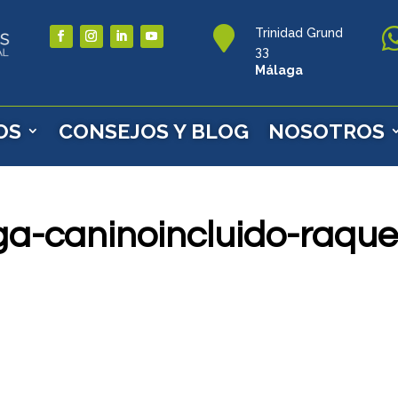

Trinidad Grund
33
Málaga
OS
CONSEJOS Y BLOG
NOSOTROS
a-caninoincluido-raque