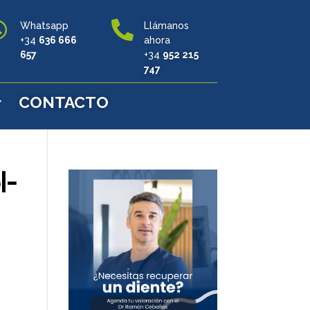


Whatsapp
Llámanos
+34
636 666
ahora
657
+34
952 215
747
CONTACTO
l-