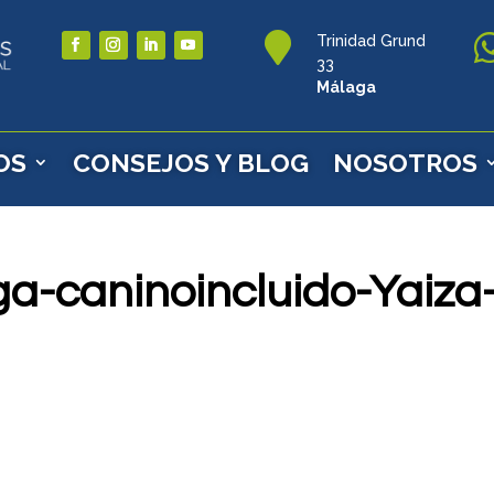

Trinidad Grund
33
Málaga
OS
CONSEJOS Y BLOG
NOSOTROS
a-caninoincluido-Yaiza