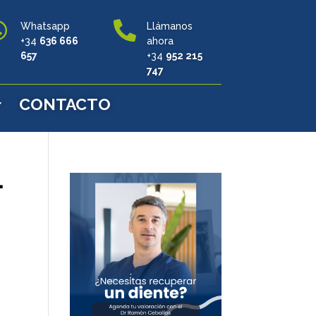


Whatsapp
Llámanos
+34
636 666
ahora
657
+34
952 215
747
CONTACTO
-