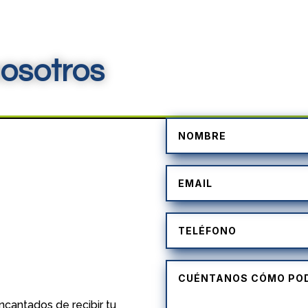
osotros
)
cantados de recibir tu