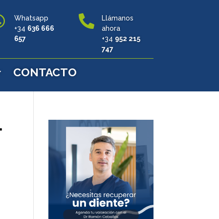


Whatsapp
Llámanos
+34
636 666
ahora
657
+34
952 215
747
CONTACTO
-