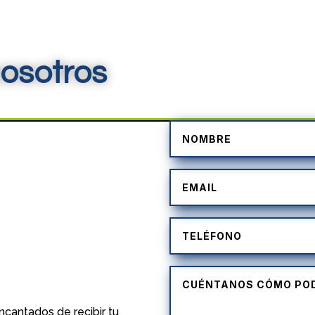
osotros
)
cantados de recibir tu