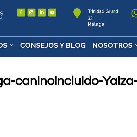

Trinidad Grund
33
Málaga
OS
CONSEJOS Y BLOG
NOSOTROS
a-caninoincluido-Yaiza