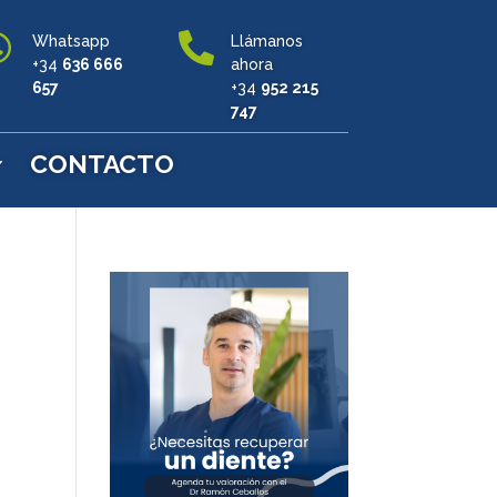


Whatsapp
Llámanos
+34
636 666
ahora
657
+34
952 215
747
CONTACTO