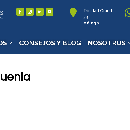

Trinidad Grund
33
Málaga
OS
CONSEJOS Y BLOG
NOSOTROS
uenia