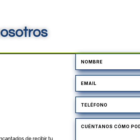
osotros
)
cantados de recibir tu