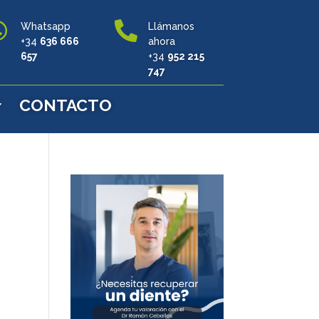


Whatsapp
Llámanos
+34
636 666
ahora
657
+34
952 215
747
CONTACTO