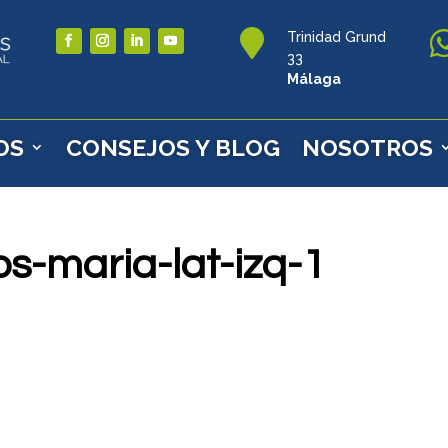

Trinidad Grund
33
Málaga
OS
CONSEJOS Y BLOG
NOSOTROS
os-maria-lat-izq-1