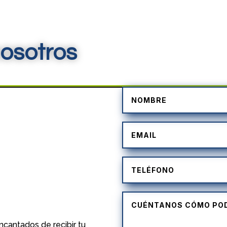
osotros
)
cantados de recibir tu