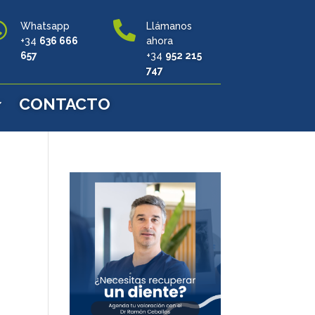


Whatsapp
Llámanos
+34
636 666
ahora
657
+34
952 215
747
CONTACTO