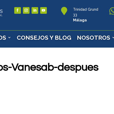

Trinidad Grund
33
Málaga
OS
CONSEJOS Y BLOG
NOSOTROS
llos-Vanesab-despues