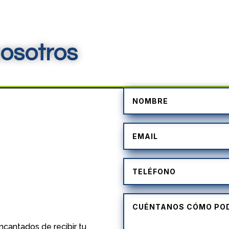
osotros
)
cantados de recibir tu