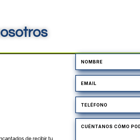
osotros
)
cantados de recibir tu