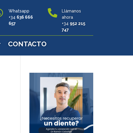


Whatsapp
Llámanos
+34
636 666
ahora
657
+34
952 215
747
CONTACTO