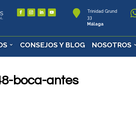

Trinidad Grund
33
Málaga
OS
CONSEJOS Y BLOG
NOSOTROS
a48-boca-antes