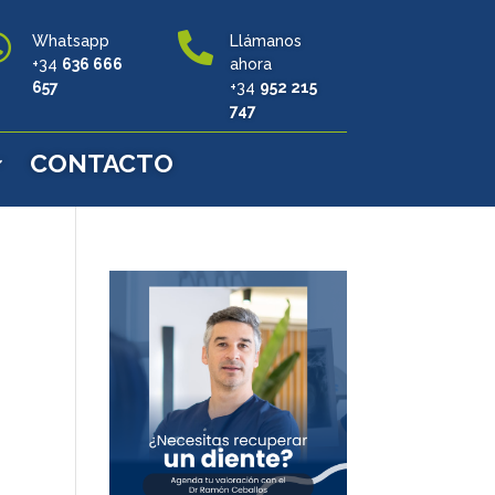


Whatsapp
Llámanos
+34
636 666
ahora
657
+34
952 215
747
CONTACTO