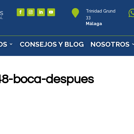

Trinidad Grund
33
Málaga
OS
CONSEJOS Y BLOG
NOSOTROS
a48-boca-despues