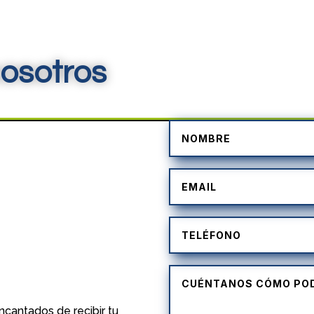
osotros
)
cantados de recibir tu