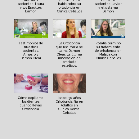
nuestros
Guerrero nos
nuestros
pacientes. Laura
habla sobre su
pacientes. Javier
y los Bracktes
ortodoncia en
y el sistema
Damon
Clínica Ceballos
Damon
Testimonios de
La Ortodoncia
Rosalia terminó
nuestros
que usa María se
su tratamiento
pacientes.
llama Damon
de ortodoncia en
Amparo y
Clear. La última
Málaga con
Damon Clear
innovacion en
Clínica Ceballos
brackets
estéticos.
Cómo cepillarse
Isabel 30 años
los dientes
Ortodoncia fija en
cuando llevas
Adultos en
Ortodoncia
Clínica Dental
Ceballos