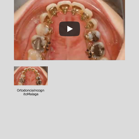
OrtodonciaIncogn
itoMalaga