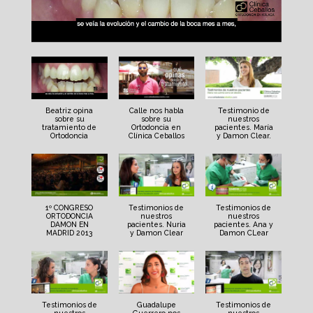
Beatriz opina
Calle nos habla
Testimonio de
sobre su
sobre su
nuestros
tratamiento de
Ortodoncia en
pacientes. María
Ortodoncia
Clínica Ceballos
y Damon Clear.
1º CONGRESO
Testimonios de
Testimonios de
ORTODONCIA
nuestros
nuestros
DAMON EN
pacientes. Nuria
pacientes. Ana y
MADRID 2013
y Damon Clear
Damon CLear
Testimonios de
Guadalupe
Testimonios de