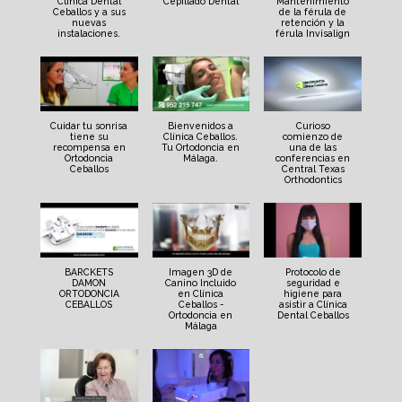
Clínica Dental
Cepillado Dental
Mantenimiento
Ceballos y a sus
de la férula de
nuevas
retención y la
instalaciones.
férula Invisalign
Cuidar tu sonrisa
Bienvenidos a
Curioso
tiene su
Clínica Ceballos.
comienzo de
recompensa en
Tu Ortodoncia en
una de las
Ortodoncia
Málaga.
conferencias en
Ceballos
Central Texas
Orthodontics
BARCKETS
Imagen 3D de
Protocolo de
DAMON
Canino Incluido
seguridad e
ORTODONCIA
en Clínica
higiene para
CEBALLOS
Ceballos -
asistir a Clínica
Ortodoncia en
Dental Ceballos
Málaga