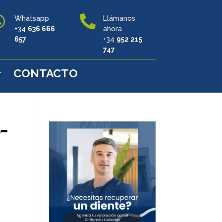


Whatsapp
Llámanos
+34
636 666
ahora
657
+34
952 215
747
CONTACTO
-