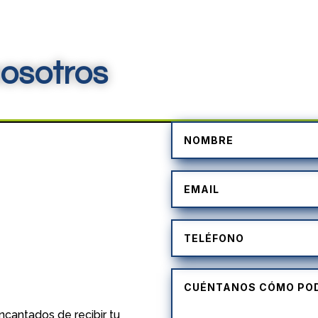
osotros
)
cantados de recibir tu