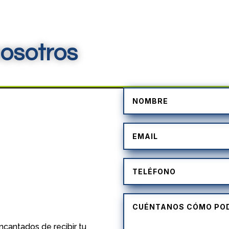
osotros
)
cantados de recibir tu