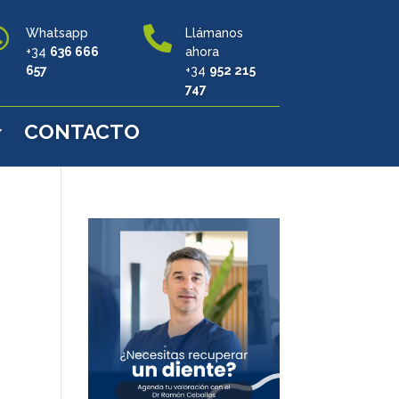


Whatsapp
Llámanos
+34
636 666
ahora
657
+34
952 215
747
CONTACTO