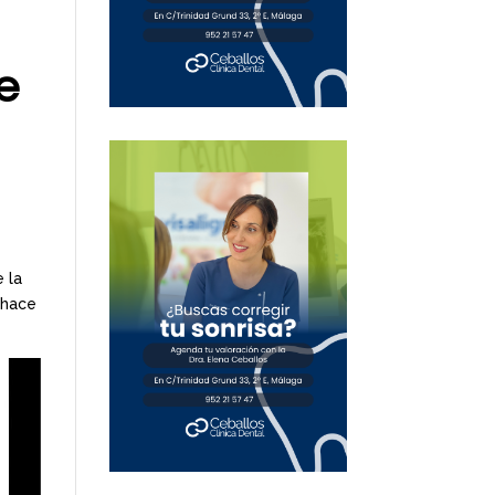
e
 la
 hace