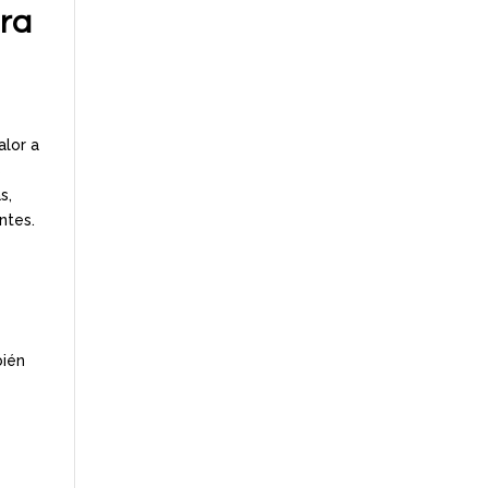
ara
alor a
s
s,
ntes.
bién