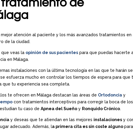
 tratamiento de
álaga
 mejor atención al paciente y los más avanzados tratamientos en
o de la ciudad.
 que veas la
opinión de sus pacientes
para que puedas hacerte a
cia en Málaga.
as instalaciones con la última tecnología en las que te harán se
se esfuerza mucho en controlar los tiempos de espera para que 
a que tu experiencia sea completa.
llos te ofrecen en Málaga destacan las áreas de
Ortodoncia
y
iempo
con tratamientos interceptivos para corregir la boca de lo
estudian tu caso de
Apnea del Sueño
y
Ronquido Crónico
.
ncia
y deseas que te atiendan en las mejores
instalaciones
y con
 lugar adecuado. Además, l
a primera cita es sin coste alguno
para 