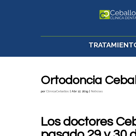
TRATAMIENT
Ortodoncia Ceball
por
ClínicaCeballos
|
Abr 12, 2019
|
Noticias
Los doctores Ceb
pasado 29 y 30 