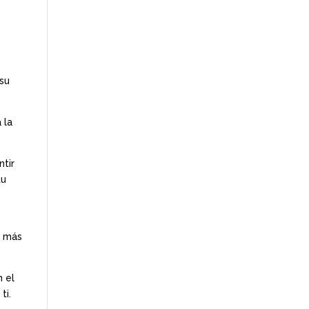
 su
 la
ntir
tu
s más
 el
ti.