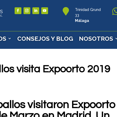

Trinidad Grund
33
Málaga
OS
CONSEJOS Y BLOG
NOSOTROS
os visita Expoorto 2019
allos visitaron Expoorto 
de Marzo en Madrid. Un