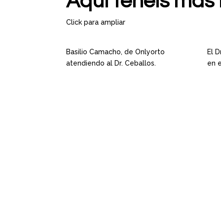
Aquí tenéis más 
Click para ampliar
Basilio Camacho, de Onlyorto
El 
atendiendo al Dr. Ceballos.
en e