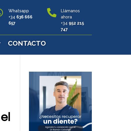


Whatsapp
Llámanos
+34
636 666
ahora
657
+34
952 215
747
CONTACTO
el