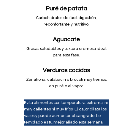
Puré de patata
Carbohidratos de fácil digestión,
reconfortante y nutritivo.
Aguacate
Grasas saludables y textura cremosa ideal
para esta fase.
Verduras cocidas
Zanahoria, calabacín o brócoli muy tiernos,
en puré o al vapor.
Evita alimentos con temperatura extrema: ni
muy calientes ni muy fríos. El calor dilata los
vasos y puede aumentar el sangrado. Lo
templado es tu mejor aliado esta semana.