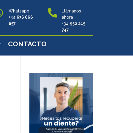


Whatsapp
Llámanos
+34
636 666
ahora
657
+34
952 215
747
CONTACTO