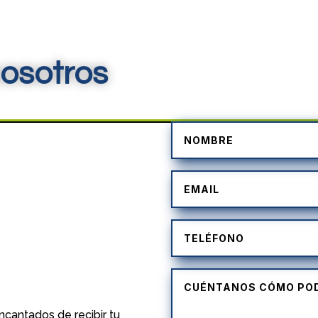
osotros
)
cantados de recibir tu