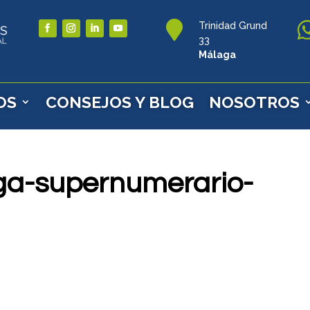

Trinidad Grund
33
Málaga
OS
CONSEJOS Y BLOG
NOSOTROS
ga-supernumerario-