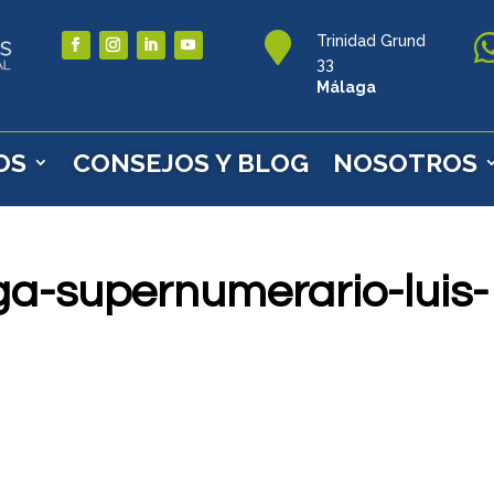

Trinidad Grund
33
Málaga
OS
CONSEJOS Y BLOG
NOSOTROS
a-supernumerario-luis-