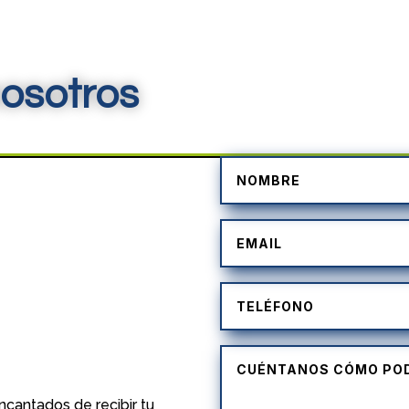
osotros
)
cantados de recibir tu