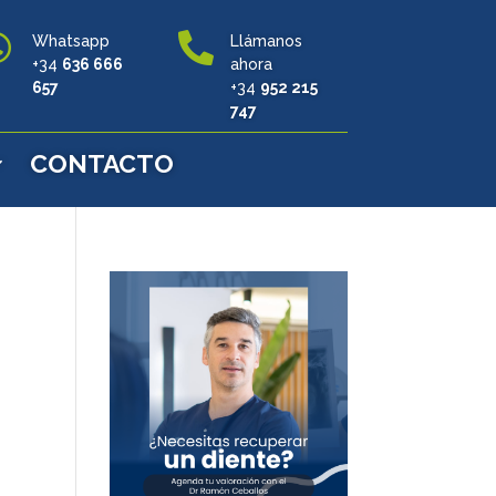


Whatsapp
Llámanos
+34
636 666
ahora
657
+34
952 215
747
CONTACTO