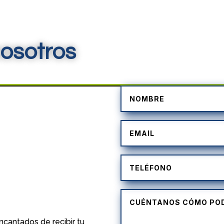
osotros
)
cantados de recibir tu