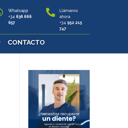


Whatsapp
Llámanos
+34
636 666
ahora
657
+34
952 215
747
CONTACTO