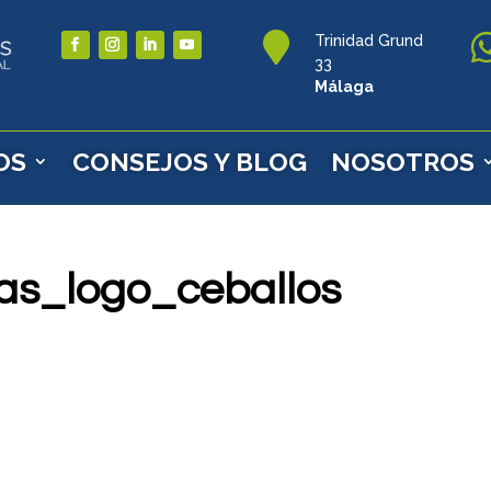

Trinidad Grund
33
Málaga
OS
CONSEJOS Y BLOG
NOSOTROS
as_logo_ceballos