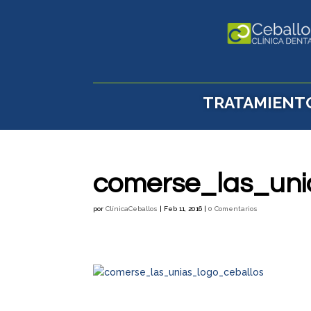
TRATAMIENT
comerse_las_uni
por
ClínicaCeballos
|
Feb 11, 2016
|
0 Comentarios