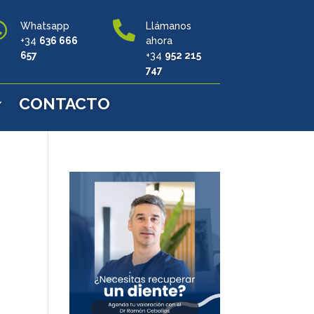


Whatsapp
Llámanos
+34
636 666
ahora
657
+34
952 215
747
CONTACTO