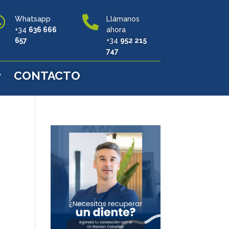


Whatsapp
Llámanos
+34
636 666
ahora
657
+34
952 215
747
CONTACTO