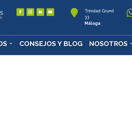

Trinidad Grund
33
Málaga
OS
CONSEJOS Y BLOG
NOSOTROS