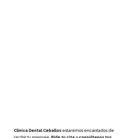
Clínica Dental Ceballos
estaremos encantados de
recibir tu mensaje.
Pide tu cita
o
consúltanos tus