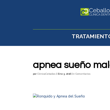
TRATAMIENT
apnea sueño mal
por
ClínicaCeballos
|
Ene 5, 2016
|
0 Comentarios