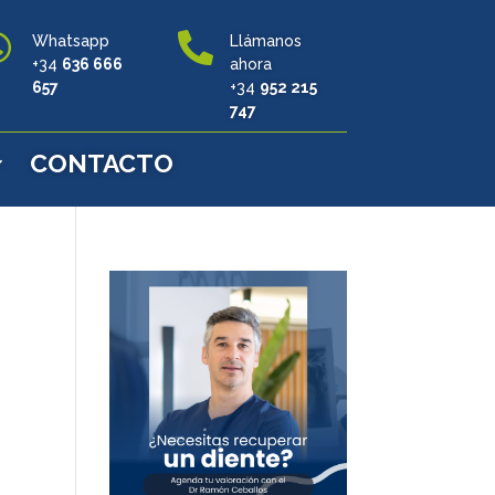


Whatsapp
Llámanos
+34
636 666
ahora
657
+34
952 215
747
CONTACTO