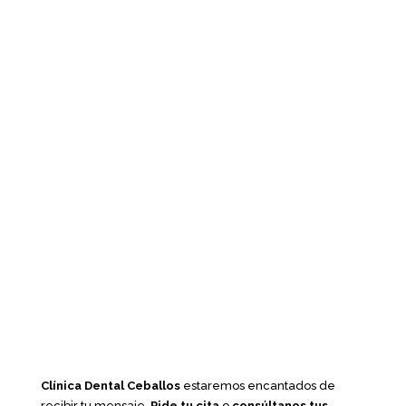
Clínica Dental Ceballos
estaremos encantados de
recibir tu mensaje.
Pide tu cita
o
consúltanos tus