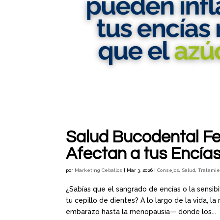
Salud Bucodental F
Afectan a tus Encías
por
Marketing Ceballos
|
Mar 3, 2026
|
Consejos
,
Salud
,
Tratami
¿Sabías que el sangrado de encías o la sensib
tu cepillo de dientes? A lo largo de la vida, 
embarazo hasta la menopausia— donde los...