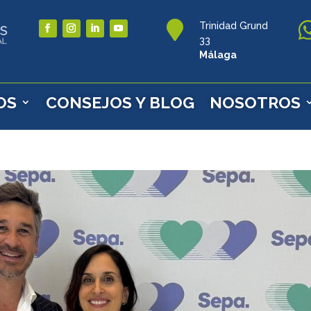

Trinidad Grund
33
Málaga
OS
CONSEJOS Y BLOG
NOSOTROS