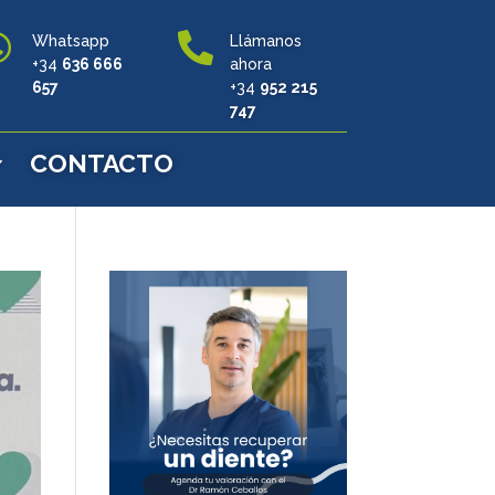


Whatsapp
Llámanos
+34
636 666
ahora
657
+34
952 215
747
CONTACTO