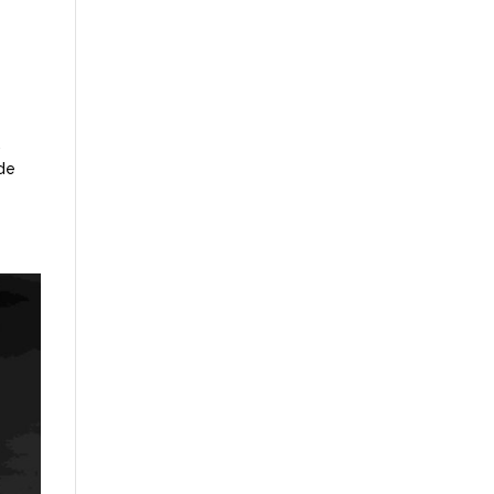
.
sde