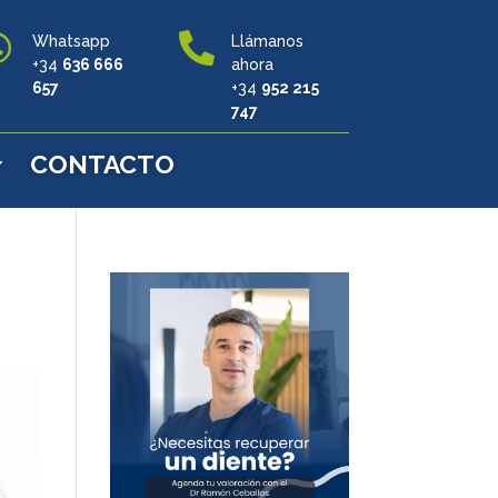


Whatsapp
Llámanos
+34
636 666
ahora
657
+34
952 215
747
CONTACTO