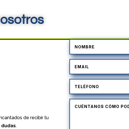
osotros
)
cantados de recibir tu
s dudas
.