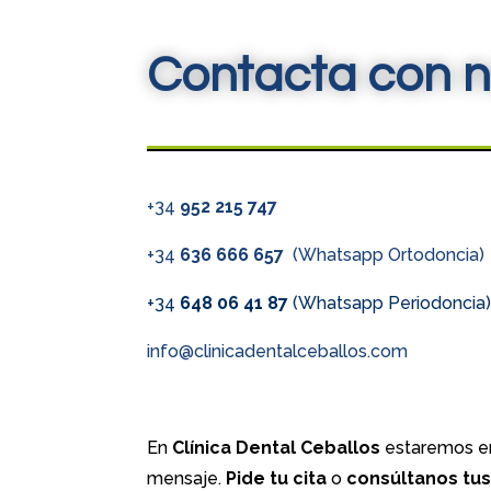
Contacta con n
+34
952 215 747
+34
636 666 657
(Whatsapp Ortodoncia)
+34
648 06 41 87
(Whatsapp Periodoncia
info@clinicadentalceballos.com
En
Clínica Dental Ceballos
estaremos en
mensaje.
Pide tu cita
o
consúltanos tu