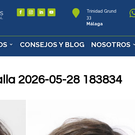

Trinidad Grund
33
Málaga
OS
CONSEJOS Y BLOG
NOSOTROS
lla 2026-05-28 183834