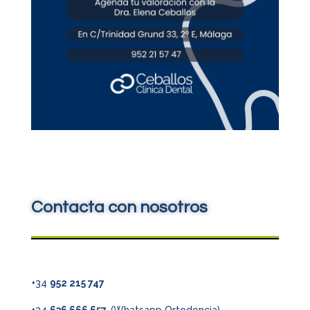
Contacta con nosotros
+34
952 215 747
+34
636 666 657
(Whatsapp Ortodoncia)