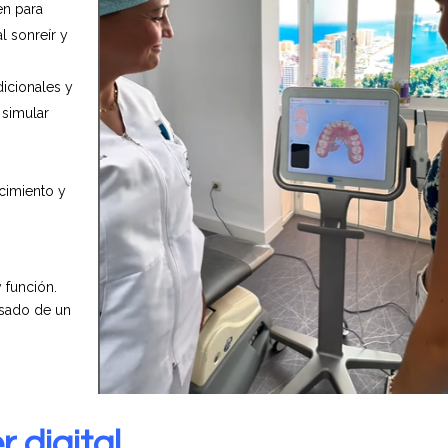
en para
al sonreír y
dicionales y
 simular
cimiento y
 función.
isado de un
 digital