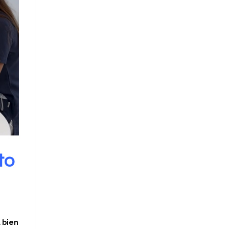
to
 bien