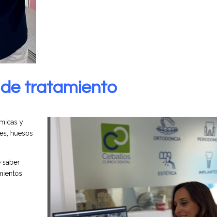
 de tratamiento
ámicas y
ces, huesos
e saber
mientos