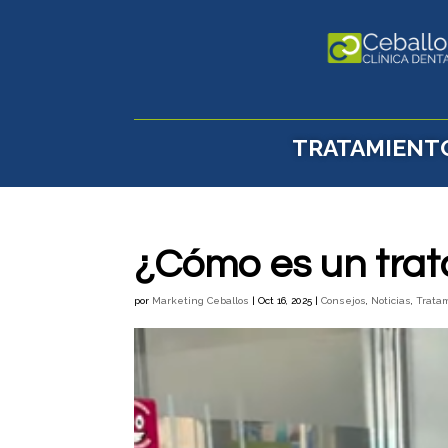
TRATAMIENT
¿Cómo es un trat
por
Marketing Ceballos
|
Oct 16, 2025
|
Consejos
,
Noticias
,
Trata