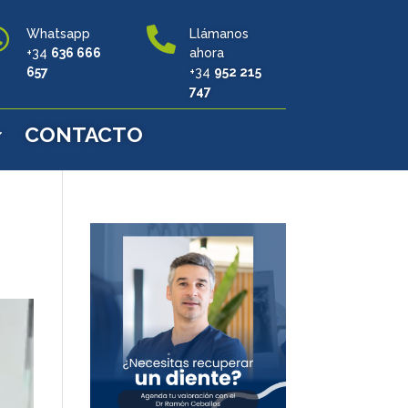


Whatsapp
Llámanos
+34
636 666
ahora
657
+34
952 215
747
CONTACTO