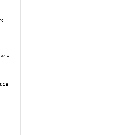
ne:
ías o
s de