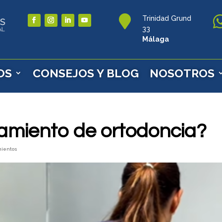

Trinidad Grund
33
Málaga
OS
CONSEJOS Y BLOG
NOSOTROS
amiento de ortodoncia?
mientos