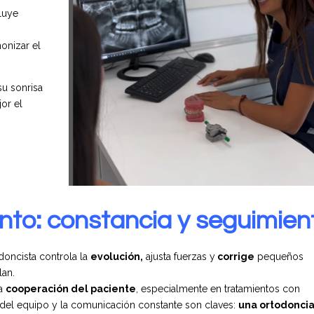
luye
onizar el
su sonrisa
or el
nto: constancia y seguimien
odoncista controla la
evolución,
ajusta fuerzas y
corrige
pequeños
lan.
la
cooperación del paciente
, especialmente en tratamientos con
o del equipo y la comunicación constante son claves:
una ortodoncia