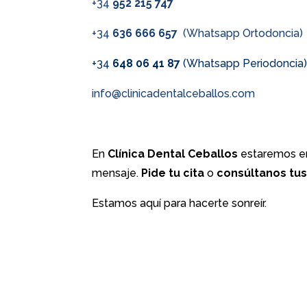
+34
952 215 747
+34
636 666 657
(Whatsapp Ortodoncia)
+34
648 06 41 87
(Whatsapp Periodoncia
info@clinicadentalceballos.com
En
Clínica Dental Ceballos
estaremos en
mensaje.
Pide tu cita
o
consúltanos tu
Estamos aquí para hacerte sonreír.