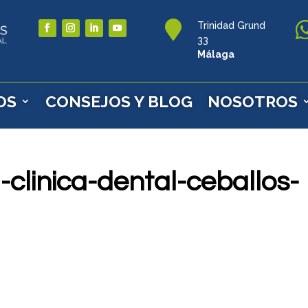

Trinidad Grund
33
Málaga
OS
CONSEJOS Y BLOG
NOSOTROS
-clinica-dental-ceballos-