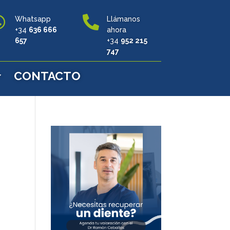


Whatsapp
Llámanos
+34
636 666
ahora
657
+34
952 215
747
CONTACTO