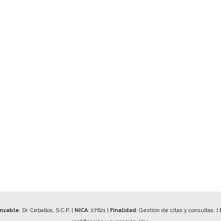
onsable
: Dr. Ceballos, S.C.P. |
NICA
:
27621
|
Finalidad
: Gestión de citas y consultas. |