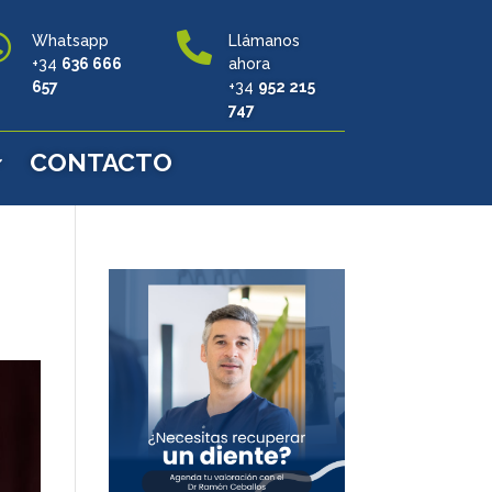


Whatsapp
Llámanos
+34
636 666
ahora
657
+34
952 215
747
CONTACTO