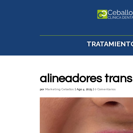
TRATAMIENT
alineadores tran
por
Marketing Ceballos
|
Ago 4, 2025
|
0 Comentarios