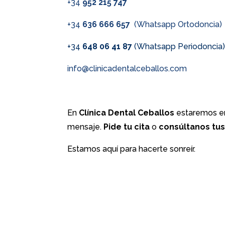
+34
952 215 747
+34
636 666 657
(Whatsapp Ortodoncia)
+34
648 06 41 87
(Whatsapp Periodoncia
info@clinicadentalceballos.com
En
Clínica Dental Ceballos
estaremos en
mensaje.
Pide tu cita
o
consúltanos tu
Estamos aquí para hacerte sonreír.