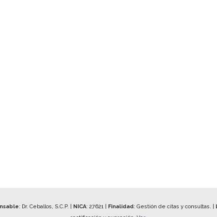
onsable
: Dr. Ceballos, S.C.P. |
NICA
:
27621
|
Finalidad
: Gestión de citas y consultas. |