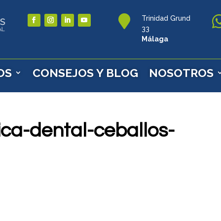

Trinidad Grund
33
Málaga
OS
CONSEJOS Y BLOG
NOSOTROS
ica-dental-ceballos-