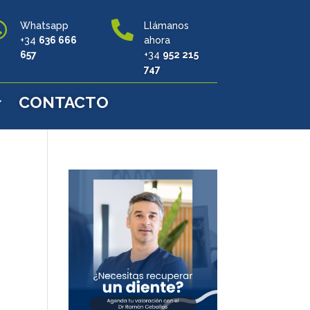


Whatsapp
Llámanos
+34
636 666
ahora
657
+34
952 215
747
CONTACTO