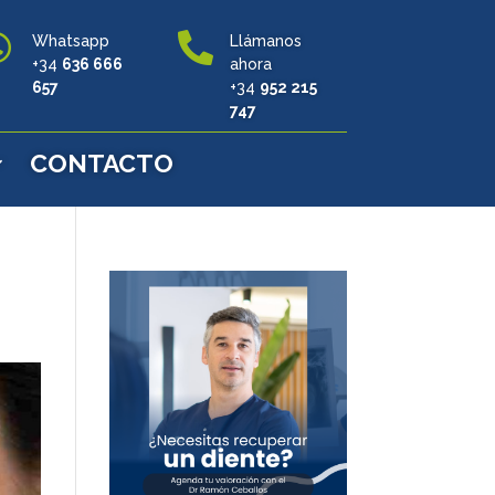


Whatsapp
Llámanos
+34
636 666
ahora
657
+34
952 215
747
CONTACTO