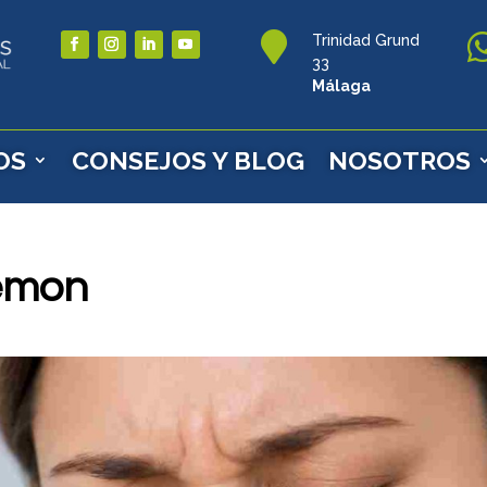

Trinidad Grund
33
Málaga
OS
CONSEJOS Y BLOG
NOSOTROS
lemon