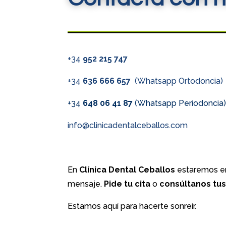
+34
952 215 747
+34
636 666 657
(Whatsapp Ortodoncia)
+34
648 06 41 87
(Whatsapp Periodoncia
info@clinicadentalceballos.com
En
Clínica Dental Ceballos
estaremos en
mensaje.
Pide tu cita
o
consúltanos tu
Estamos aquí para hacerte sonreír.