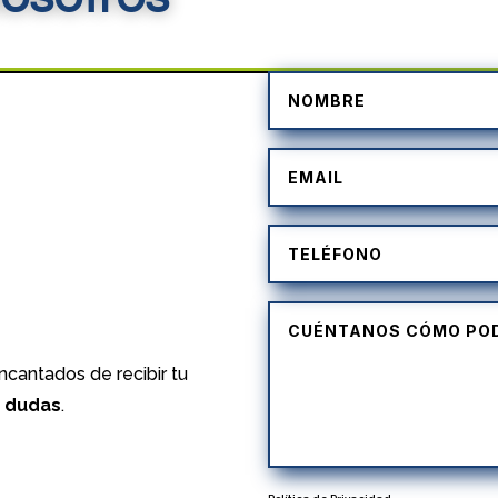
)
cantados de recibir tu
s dudas
.