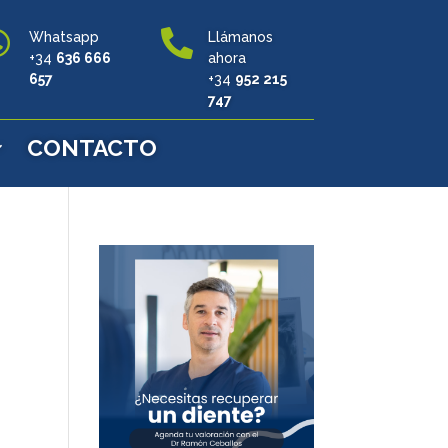


Whatsapp
Llámanos
+34
636 666
ahora
657
+34
952 215
747
CONTACTO