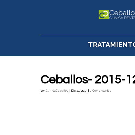
TRATAMIENT
Ceballos- 2015-12
por
ClínicaCeballos
|
Dic 24, 2015
|
0 Comentarios