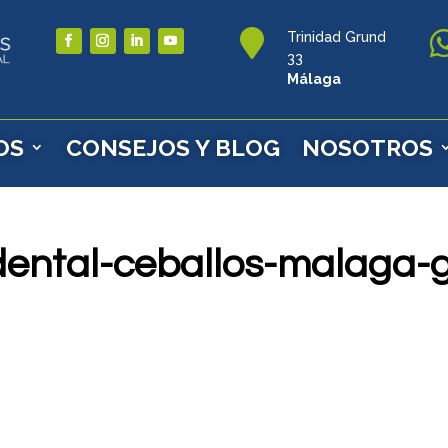

Trinidad Grund
33
Málaga
OS
CONSEJOS Y BLOG
NOSOTROS
-dental-ceballos-malaga-