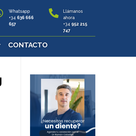


Whatsapp
Llámanos
+34
636 666
ahora
657
+34
952 215
747
CONTACTO
g