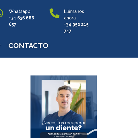


Whatsapp
Llámanos
+34
636 666
ahora
657
+34
952 215
747
CONTACTO