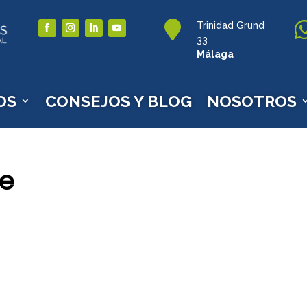

Trinidad Grund
33
Málaga
OS
CONSEJOS Y BLOG
NOSOTROS
e