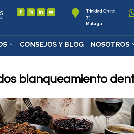

Trinidad Grund
33
Málaga
OS
CONSEJOS Y BLOG
NOSOTROS
idos blanqueamiento dent