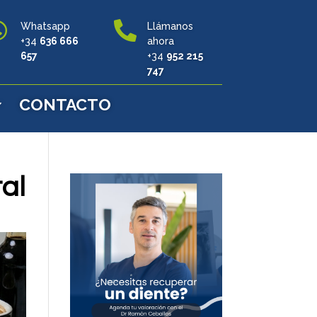


Whatsapp
Llámanos
+34
636 666
ahora
657
+34
952 215
747
CONTACTO
al