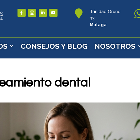

Trinidad Grund
33
Málaga
OS
CONSEJOS Y BLOG
NOSOTROS
eamiento dental