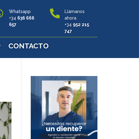


Whatsapp
Llámanos
+34
636 666
ahora
657
+34
952 215
747
CONTACTO