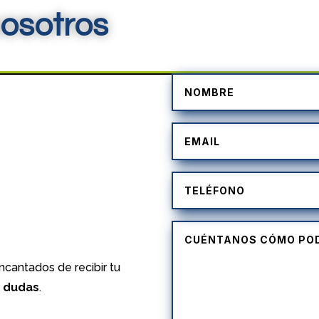
osotros
)
cantados de recibir tu
s dudas
.