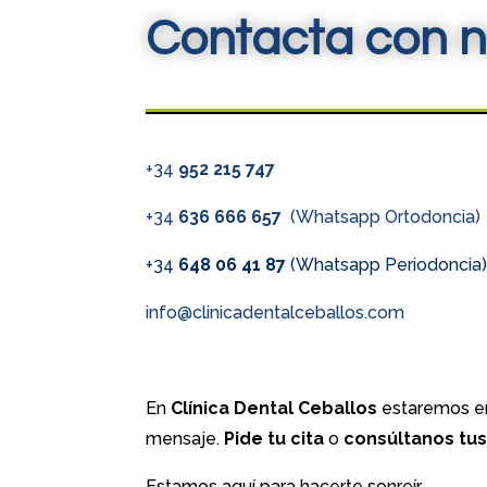
Contacta con n
+34
952 215 747
+34
636 666 657
(Whatsapp Ortodoncia)
+34
648 06 41 87
(Whatsapp Periodoncia
info@clinicadentalceballos.com
En
Clínica Dental Ceballos
estaremos en
mensaje.
Pide tu cita
o
consúltanos tu
Estamos aquí para hacerte sonreír.