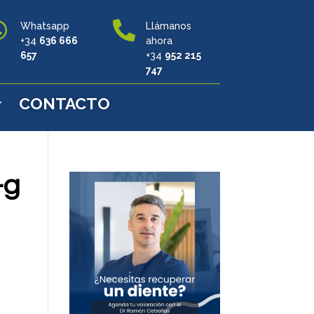


Whatsapp
Llámanos
+34
636 666
ahora
657
+34
952 215
747
CONTACTO
-g