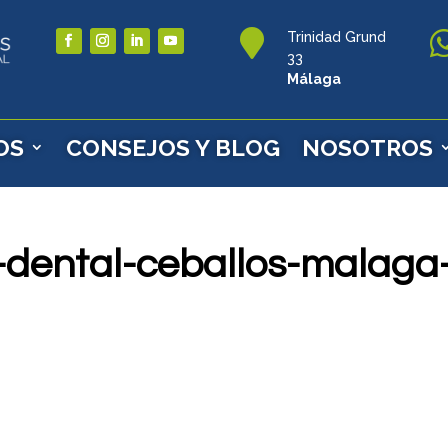

Trinidad Grund
33
Málaga
OS
CONSEJOS Y BLOG
NOSOTROS
a-dental-ceballos-malaga