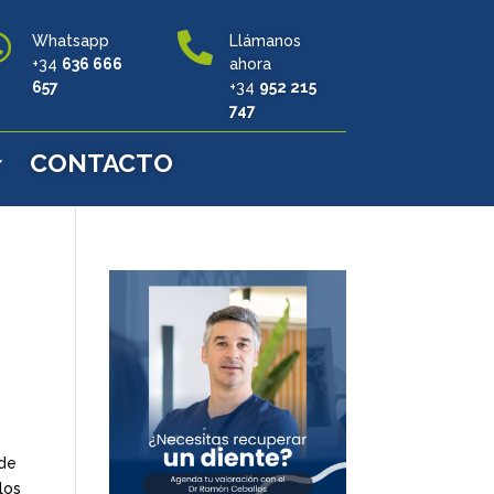


Whatsapp
Llámanos
+34
636 666
ahora
657
+34
952 215
747
CONTACTO
 de
los