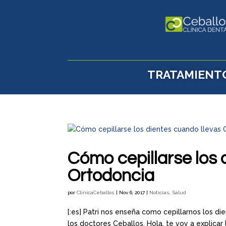
TRATAMIENT
Cómo cepillarse los 
Ortodoncia
por
ClínicaCeballos
|
Nov 6, 2017
|
Noticias
,
Salud
[:es] Patri nos enseña como cepillarnos los d
los doctores Ceballos. Hola, te voy a explicar