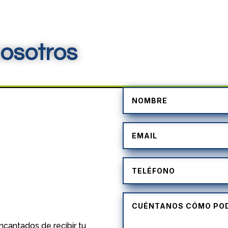
osotros
)
cantados de recibir tu