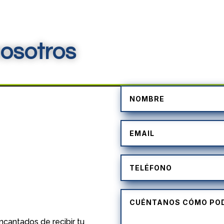
osotros
)
cantados de recibir tu