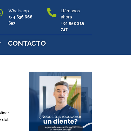


Whatsapp
Llámanos
+34
636 666
ahora
657
+34
952 215
747
CONTACTO
linar
e del