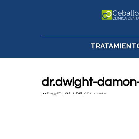
TRATAMIENT
dr.dwight-damon
por
Dieg548Cd
|
Oct 11, 2018
|
0 Comentarios