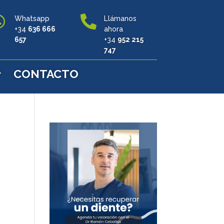


Whatsapp
Llámanos
+34
636 666
ahora
657
+34
952 215
747
CONTACTO