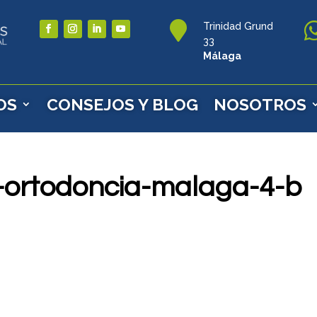

Trinidad Grund
33
Málaga
OS
CONSEJOS Y BLOG
NOSOTROS
-ortodoncia-malaga-4-b