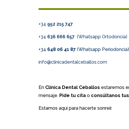
+34
952 215 747
+34
636 666 657
(Whatsapp Ortodoncia)
+34
648 06 41 87
(Whatsapp Periodoncia
info@clinicadentalceballos.com
En
Clínica Dental Ceballos
estaremos en
mensaje.
Pide tu cita
o
consúltanos tu
Estamos aquí para hacerte sonreír.