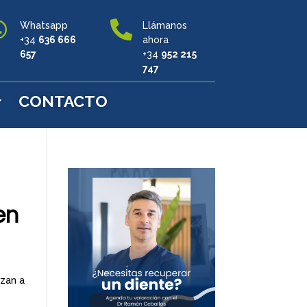


Whatsapp
Llámanos
+34
636 666
ahora
657
+34
952 215
747
CONTACTO
en
ezan a