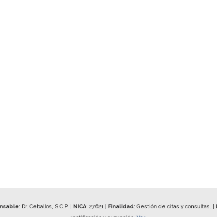
onsable
: Dr. Ceballos, S.C.P. |
NICA
:
27621
|
Finalidad
: Gestión de citas y consultas. |