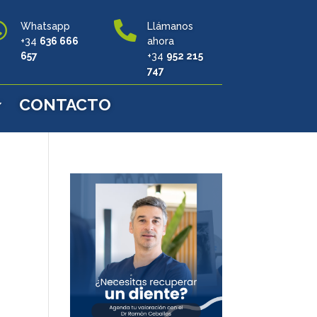


Whatsapp
Llámanos
+34
636 666
ahora
657
+34
952 215
747
CONTACTO