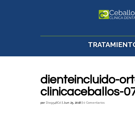
TRATAMIENT
dienteincluido-o
clinicaceballos-0
por
Dieg548Cd
|
Jun 25, 2018
|
0 Comentarios