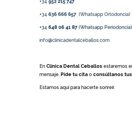
+34
952 215 747
+34
636 666 657
(Whatsapp Ortodoncia)
+34
648 06 41 87
(Whatsapp Periodoncia
info@clinicadentalceballos.com
En
Clínica Dental Ceballos
estaremos en
mensaje.
Pide tu cita
o
consúltanos tu
Estamos aquí para hacerte sonreír.