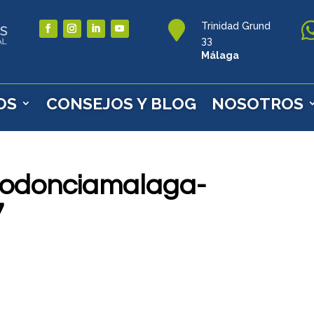

Trinidad Grund
33
Málaga
OS
CONSEJOS Y BLOG
NOSOTROS
rtodonciamalaga-
7