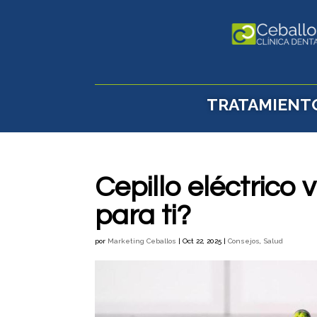
TRATAMIENT
Cepillo eléctrico
para ti?
por
Marketing Ceballos
|
Oct 22, 2025
|
Consejos
,
Salud