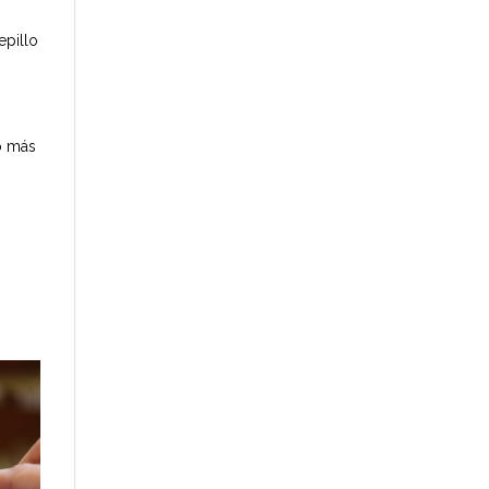
epillo
lo más