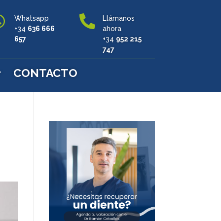


Whatsapp
Llámanos
+34
636 666
ahora
657
+34
952 215
747
CONTACTO