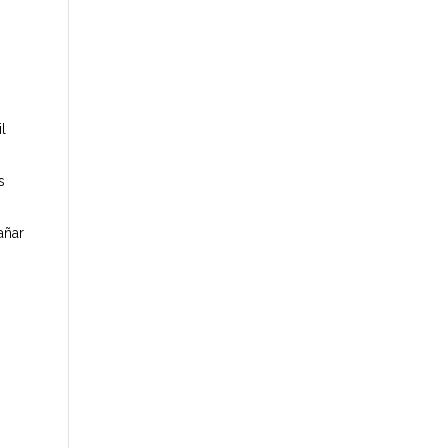
l
s
añar