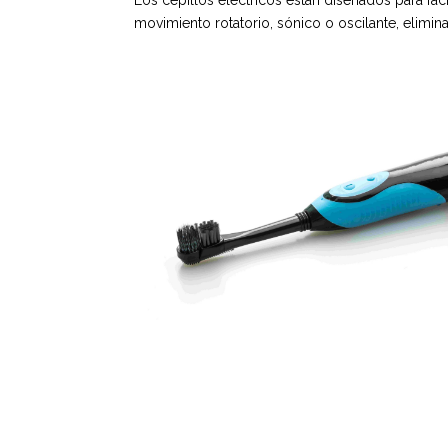
Los cepillos eléctricos están diseñados para faci
movimiento rotatorio, sónico o oscilante, elimi