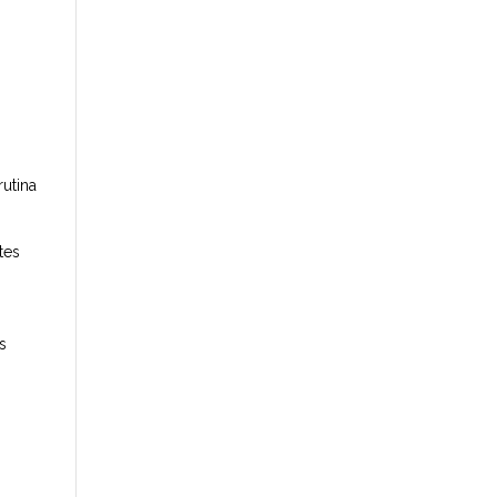
utina
tes
a
as