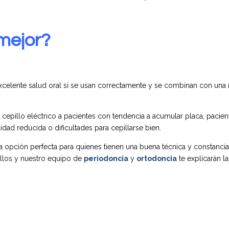
mejor?
elente salud oral si se usan correctamente y se combinan con una r
epillo eléctrico a p
acientes con tendencia a acumular placa, pacien
dad reducida o dificultades para cepillarse bien.
na opción perfecta para quienes tienen una buena técnica y constanci
ballos y nuestro equipo de
periodoncia
y
ortodoncia
te explicarán l