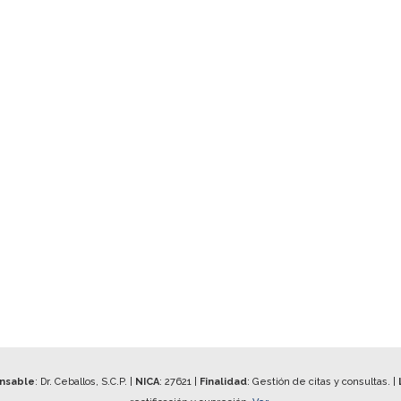
onsable
: Dr. Ceballos, S.C.P. |
NICA
:
27621
|
Finalidad
: Gestión de citas y consultas. |