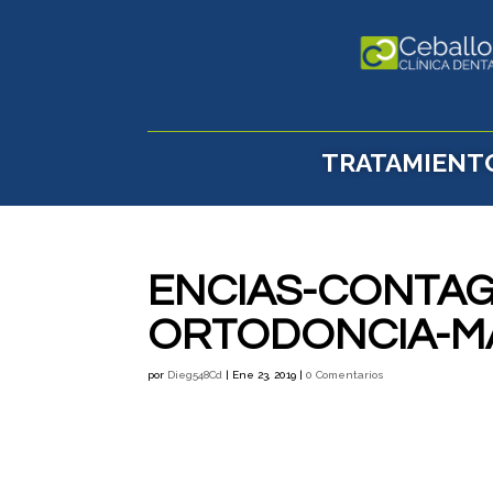
TRATAMIENT
ENCIAS-CONTAG
ORTODONCIA-M
por
Dieg548Cd
|
Ene 23, 2019
|
0 Comentarios