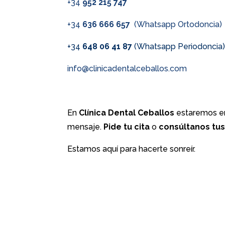
+34
952 215 747
+34
636 666 657
(Whatsapp Ortodoncia)
+34
648 06 41 87
(Whatsapp Periodoncia
info@clinicadentalceballos.com
En
Clínica Dental Ceballos
estaremos en
mensaje.
Pide tu cita
o
consúltanos tu
Estamos aquí para hacerte sonreír.