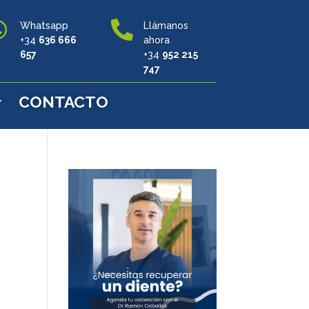


Whatsapp
Llámanos
+34
636 666
ahora
657
+34
952 215
747
CONTACTO