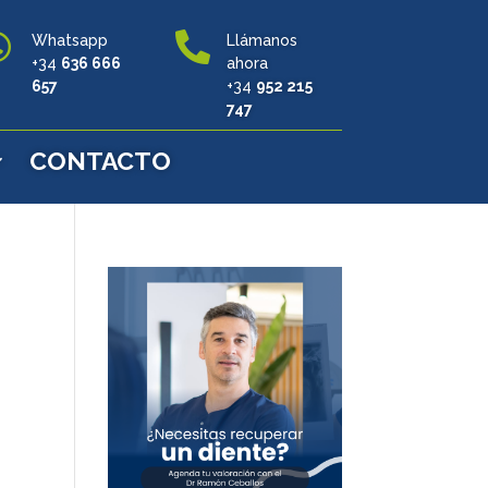


Whatsapp
Llámanos
+34
636 666
ahora
657
+34
952 215
747
CONTACTO