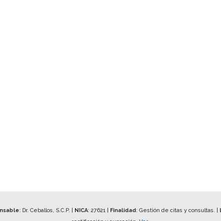
onsable
: Dr. Ceballos, S.C.P. |
NICA
:
27621
|
Finalidad
: Gestión de citas y consultas. |