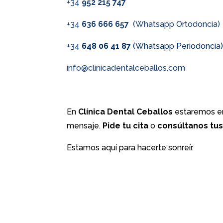
+34
952 215 747
+34
636 666 657
(Whatsapp Ortodoncia)
+34
648 06 41 87
(Whatsapp Periodoncia
info@clinicadentalceballos.com
En
Clínica Dental Ceballos
estaremos en
mensaje.
Pide tu cita
o
consúltanos tu
Estamos aquí para hacerte sonreír.