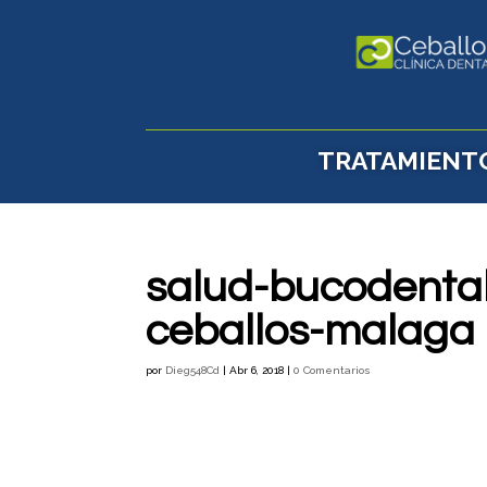
TRATAMIENT
salud-bucodental
ceballos-malaga
por
Dieg548Cd
|
Abr 6, 2018
|
0 Comentarios