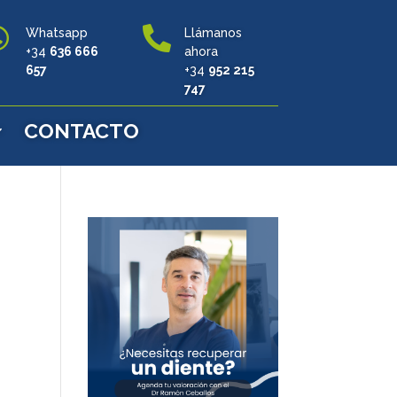


Whatsapp
Llámanos
+34
636 666
ahora
657
+34
952 215
747
CONTACTO