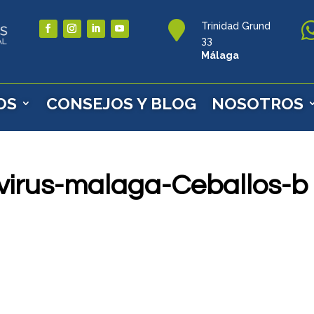

Trinidad Grund
33
Málaga
OS
CONSEJOS Y BLOG
NOSOTROS
virus-malaga-Ceballos-b