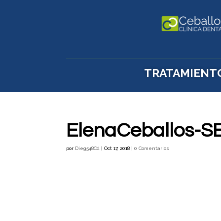
TRATAMIENT
ElenaCeballos-SE
por
Dieg548Cd
|
Oct 17, 2018
|
0 Comentarios