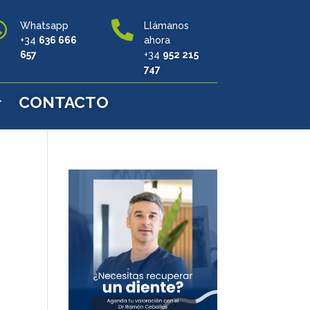


Whatsapp
Llámanos
+34
636 666
ahora
657
+34
952 215
747
CONTACTO