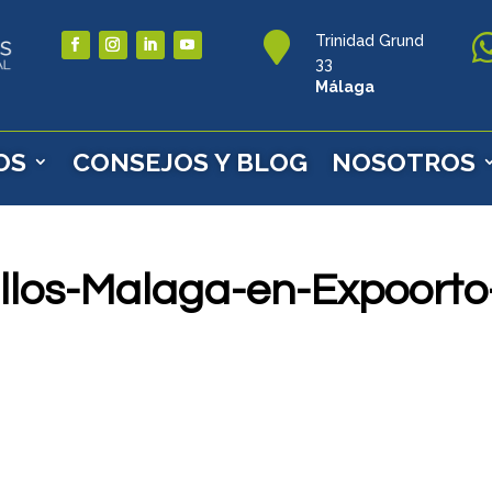

Trinidad Grund
33
Málaga
OS
CONSEJOS Y BLOG
NOSOTROS
llos-Malaga-en-Expoorto