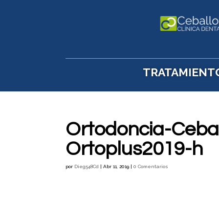
TRATAMIENT
Ortodoncia-Ceba
Ortoplus2019-h
por
Dieg548Cd
|
Abr 11, 2019
|
0 Comentarios