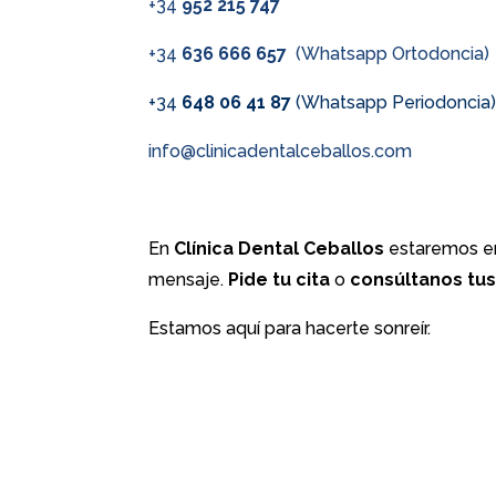
+34
952 215 747
+34
636 666 657
(Whatsapp Ortodoncia)
+34
648 06 41 87
(Whatsapp Periodoncia
info@clinicadentalceballos.com
En
Clínica Dental Ceballos
estaremos en
mensaje.
Pide tu cita
o
consúltanos tu
Estamos aquí para hacerte sonreír.