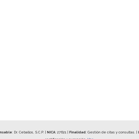
onsable
: Dr. Ceballos, S.C.P. |
NICA
:
27621
|
Finalidad
: Gestión de citas y consultas. |