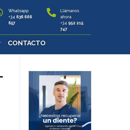


Whatsapp
Llámanos
+34
636 666
ahora
657
+34
952 215
747
CONTACTO
-